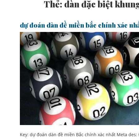
Thẻ:
dàn đặc biệt khun
dự đoán dàn đề miền bắc chính xác nh
Key: dự đoán dàn đề miền Bắc chính xác nhất Meta des: 