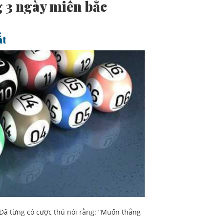
g 3 ngày miền bắc
ất
Đã từng có cược thủ nói rằng: “Muốn thắng