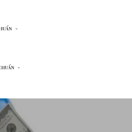
CHUẨN
 CHUẨN