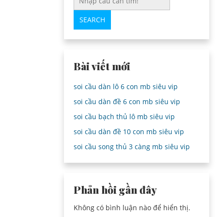
SEARCH
Bài viết mới
soi cầu dàn lô 6 con mb siêu vip
soi cầu dàn đề 6 con mb siêu vip
soi cầu bạch thủ lô mb siêu vip
soi cầu dàn đề 10 con mb siêu vip
soi cầu song thủ 3 càng mb siêu vip
Phản hồi gần đây
Không có bình luận nào để hiển thị.