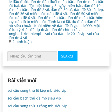
de đầu đuôi
,
dàn de đầu đuôi miền bắc
,
dàn de miền bắc
bất bại
,
dàn đặc biệt khung 3 ngày miền bắc
,
dàn đề 10
số miền bắc
,
dàn đề 2 số
,
dàn đề 30 số
,
dàn đề 30 số dep
,
dàn đề 36 số miền bắc
,
dàn đề 4 số
,
dàn đề 50 số miền
bắc
,
dàn đề 6 số
,
dàn đề miền bắc
,
dàn đề miền bắc hôm
nay
,
dàn lô to miền bắc đánh là có lãi
,
dự đoán dàn đề
mb siêu chuẩn
,
Khái niệm về dàn đề là gì
,
lode999
,
Một
số lưu ý khác để dự đoán dàn đề chính xác
,
rongbachkimmienphi
,
soi cầu dàn de 20 số vip
,
soi cầu
dàn de 4 số
ở
2 bình luận
dự
đoán
dàn
SEARCH
đề
mb
siêu
chuẩn
trúng
đều
Bài viết mới
soi cầu song thủ lô kép mb siêu vip
soi cầu bạch thủ đề mb siêu vip
soi cầu song thủ 3 càng mb siêu vip