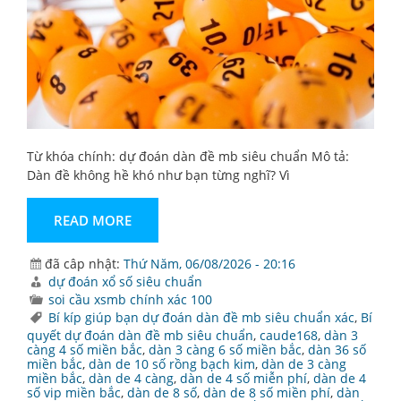
Từ khóa chính: dự đoán dàn đề mb siêu chuẩn Mô tả:
Dàn đề không hề khó như bạn từng nghĩ? Vì
READ MORE
đã câp nhật:
Thứ Năm, 06/08/2026 - 20:16
dự đoán xổ số siêu chuẩn
soi cầu xsmb chính xác 100
Bí kíp giúp bạn dự đoán dàn đề mb siêu chuẩn xác
,
Bí
quyết dự đoán dàn đề mb siêu chuẩn
,
caude168
,
dàn 3
càng 4 số miền bắc
,
dàn 3 càng 6 số miền bắc
,
dàn 36 số
miền bắc
,
dàn de 10 số rồng bạch kim
,
dàn de 3 càng
miền bắc
,
dàn de 4 càng
,
dàn de 4 số miễn phí
,
dàn de 4
số vip miền bắc
,
dàn de 8 số
,
dàn de 8 số miền phí
,
dàn