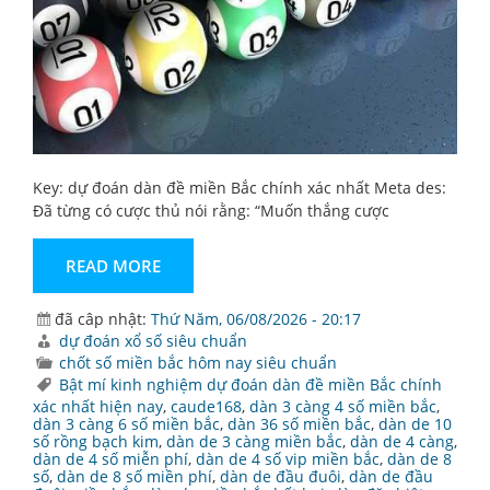
Key: dự đoán dàn đề miền Bắc chính xác nhất Meta des:
Đã từng có cược thủ nói rằng: “Muốn thắng cược
READ MORE
đã câp nhật:
Thứ Năm, 06/08/2026 - 20:17
dự đoán xổ số siêu chuẩn
chốt số miền bắc hôm nay siêu chuẩn
Bật mí kinh nghiệm dự đoán dàn đề miền Bắc chính
xác nhất hiện nay
,
caude168
,
dàn 3 càng 4 số miền bắc
,
dàn 3 càng 6 số miền bắc
,
dàn 36 số miền bắc
,
dàn de 10
số rồng bạch kim
,
dàn de 3 càng miền bắc
,
dàn de 4 càng
,
dàn de 4 số miễn phí
,
dàn de 4 số vip miền bắc
,
dàn de 8
số
,
dàn de 8 số miền phí
,
dàn de đầu đuôi
,
dàn de đầu