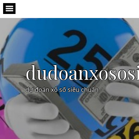
Skip
to
content
dudoanxosos
dự đoán xổ số siêu chuẩn