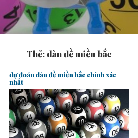
Thẻ:
dàn đề miền bắc
dự đoán dàn đề miền bắc chính xác
nhất