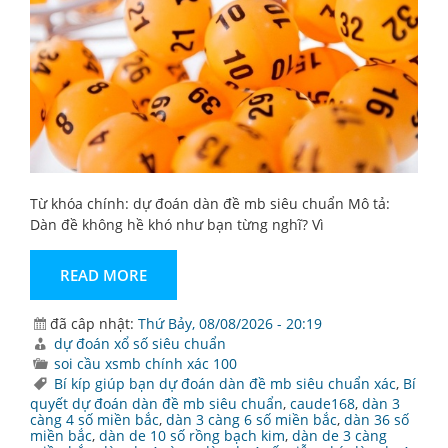
Từ khóa chính: dự đoán dàn đề mb siêu chuẩn Mô tả:
Dàn đề không hề khó như bạn từng nghĩ? Vì
READ MORE
đã câp nhật:
Thứ Bảy, 08/08/2026 - 20:19
dự đoán xổ số siêu chuẩn
soi cầu xsmb chính xác 100
Bí kíp giúp bạn dự đoán dàn đề mb siêu chuẩn xác
,
Bí
quyết dự đoán dàn đề mb siêu chuẩn
,
caude168
,
dàn 3
càng 4 số miền bắc
,
dàn 3 càng 6 số miền bắc
,
dàn 36 số
miền bắc
,
dàn de 10 số rồng bạch kim
,
dàn de 3 càng