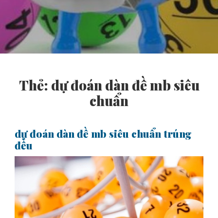
Thẻ:
dự đoán dàn đề mb siêu
chuẩn
dự đoán dàn đề mb siêu chuẩn trúng
đều