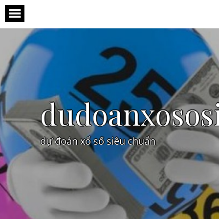
Skip
to
content
dudoanxosos
dự đoán xổ số siêu chuẩn