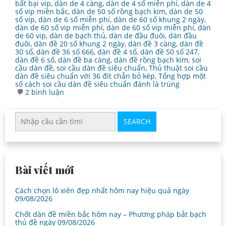
bất bại vip
,
dàn de 4 càng
,
dàn de 4 số miễn phí
,
dàn de 4
số vip miền bắc
,
dàn de 50 số rồng bạch kim
,
dàn de 50
số víp
,
dàn de 6 số miễn phí
,
dàn de 60 số khung 2 ngày
,
dàn de 60 số vip miễn phí
,
dàn de 60 số víp miễn phí
,
dàn
de 60 vip
,
dàn de bạch thủ
,
dàn de đầu đuôi
,
dàn đầu
đuôi
,
dàn đề 20 số khung 2 ngày
,
dàn đề 3 càng
,
dàn đề
30 số
,
dàn đề 36 số 666
,
dàn đề 4 số
,
dàn đề 50 số 247
,
dàn đề 6 số
,
dàn đề ba càng
,
dàn đề rồng bạch kim
,
soi
cầu dàn đề
,
soi cầu dàn đề siêu chuẩn
,
Thủ thuật soi cầu
dàn đề siêu chuẩn với 36 đít chẵn bỏ kép
,
Tổng hợp một
số cách soi cầu dàn đề siêu chuẩn đánh là trúng
ở
2 bình luận
soi
cầu
dàn
SEARCH
đề
siêu
chuẩn
số
đẹp
ăn
Bài viết mới
ngay
Cách chọn lô xiên đẹp nhất hôm nay hiệu quả ngày
09/08/2026
Chốt dàn đề miền bắc hôm nay – Phương pháp bắt bạch
thủ đề ngày 09/08/2026