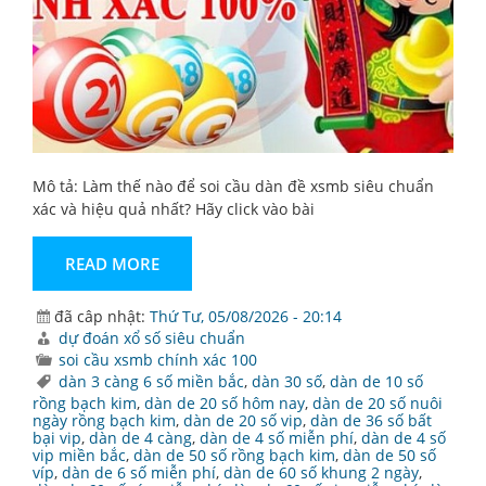
Mô tả: Làm thế nào để soi cầu dàn đề xsmb siêu chuẩn
xác và hiệu quả nhất? Hãy click vào bài
READ MORE
đã câp nhật:
Thứ Tư, 05/08/2026 - 20:14
dự đoán xổ số siêu chuẩn
soi cầu xsmb chính xác 100
dàn 3 càng 6 số miền bắc
,
dàn 30 số
,
dàn de 10 số
rồng bạch kim
,
dàn de 20 số hôm nay
,
dàn de 20 số nuôi
ngày rồng bạch kim
,
dàn de 20 số vip
,
dàn de 36 số bất
bại vip
,
dàn de 4 càng
,
dàn de 4 số miễn phí
,
dàn de 4 số
vip miền bắc
,
dàn de 50 số rồng bạch kim
,
dàn de 50 số
víp
,
dàn de 6 số miễn phí
,
dàn de 60 số khung 2 ngày
,