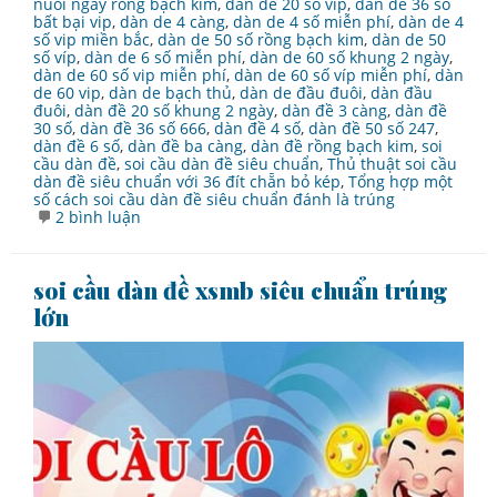
nuôi ngày rồng bạch kim
,
dàn de 20 số vip
,
dàn de 36 số
bất bại vip
,
dàn de 4 càng
,
dàn de 4 số miễn phí
,
dàn de 4
số vip miền bắc
,
dàn de 50 số rồng bạch kim
,
dàn de 50
số víp
,
dàn de 6 số miễn phí
,
dàn de 60 số khung 2 ngày
,
dàn de 60 số vip miễn phí
,
dàn de 60 số víp miễn phí
,
dàn
de 60 vip
,
dàn de bạch thủ
,
dàn de đầu đuôi
,
dàn đầu
đuôi
,
dàn đề 20 số khung 2 ngày
,
dàn đề 3 càng
,
dàn đề
30 số
,
dàn đề 36 số 666
,
dàn đề 4 số
,
dàn đề 50 số 247
,
dàn đề 6 số
,
dàn đề ba càng
,
dàn đề rồng bạch kim
,
soi
cầu dàn đề
,
soi cầu dàn đề siêu chuẩn
,
Thủ thuật soi cầu
dàn đề siêu chuẩn với 36 đít chẵn bỏ kép
,
Tổng hợp một
số cách soi cầu dàn đề siêu chuẩn đánh là trúng
ở
2 bình luận
soi
cầu
dàn
soi cầu dàn đề xsmb siêu chuẩn trúng
đề
siêu
lớn
chuẩn
số
đẹp
ăn
ngay