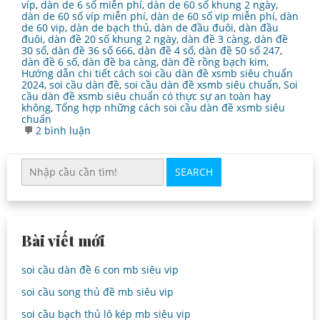
víp
,
dàn de 6 số miễn phí
,
dàn de 60 số khung 2 ngày
,
dàn de 60 số víp miễn phí
,
dàn de 60 số vip miễn phí
,
dàn
de 60 vip
,
dàn de bạch thủ
,
dàn de đầu đuôi
,
dàn đầu
đuôi
,
dàn đề 20 số khung 2 ngày
,
dàn đề 3 càng
,
dàn đề
30 số
,
dàn đề 36 số 666
,
dàn đề 4 số
,
dàn đề 50 số 247
,
dàn đề 6 số
,
dàn đề ba càng
,
dàn đề rồng bạch kim
,
Hướng dẫn chi tiết cách soi cầu dàn đề xsmb siêu chuẩn
2024
,
soi cầu dàn đề
,
soi cầu dàn đề xsmb siêu chuẩn
,
Soi
cầu dàn đề xsmb siêu chuẩn có thực sự an toàn hay
không
,
Tổng hợp những cách soi cầu dàn đề xsmb siêu
chuẩn
ở
2 bình luận
soi
cầu
dàn
SEARCH
đề
xsmb
siêu
chuẩn
trúng
lớn
Bài viết mới
soi cầu dàn đề 6 con mb siêu vip
soi cầu song thủ đề mb siêu vip
soi cầu bạch thủ lô kép mb siêu vip